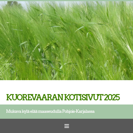
KUOREVAARAN KOTISIVUT 2025
Mukava kylä elää maaseudulla Pohjois-Karjalassa